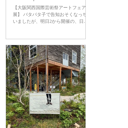
International Art Fair2025
【大阪関西国際芸術祭アートフェア出
展】 バタバタ子で告知おそくなっちゃ
いましたが、明日2から開催の、日韓
合同の国際アートフェア「Study ×
PLAS : Asia Art Fair」に、出展せてい
ただく運びとなりました。...