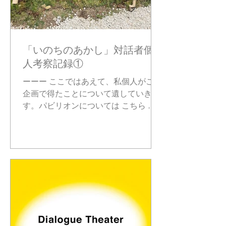
「いのちのあかし」対話者個
人考察記録①
ーーー ここではあえて、私個人がこの
企画で得たことについて遺していきま
す。パビリオンについては こちら 、
または公式HPまで。 ーーー 毎日、対
話について研究する中で 「なぜ私は対
人関係が苦手なのか」が少し分かって
きた。 相手に「嫌われたくない」とい
う事実は...