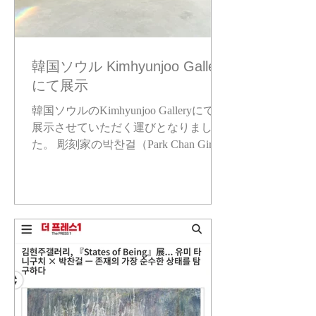
韓国ソウル Kimhyunjoo Gallery
にて展示
韓国ソウルのKimhyunjoo Galleryにて、
展示させていただく運びとなりまし
た。 彫刻家の박찬걸（Park Chan Girl）
さんの作品と一緒に展示されていま
す。 韓国へお越しのみなさま、どうぞ
よろしくお願いいたします。 「States
of Being」 2025年11月5日（水）〜11月
27日（木） 韓国ソウル Kimhyunjoo
Gallery https://khjgallery.com/ ※9日、私
も在廊いたします。ぜひ遊びにいらし
てください。 한국의 여러분, 안녕하세
요! 🇰🇷 저는 일본에서 ‘무구한 충동(無
垢な衝動)’을 주제로 활동하고 있는 현