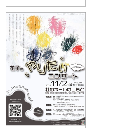
絵画を、 とても丁寧にご紹介いただい
ています。 Kimhyunjoogallery ありがと
うございます。 彫刻家の 朴찬傑（Park
Chan Girl） さんと ご一緒に展示でき
てとても嬉しいです。 みなさま、どう
ぞよろしくお願いします。 記事はこち
らから🫧
https://thepress1.com/bbs/board.php?
bo_table=news&wr_id=6160 ⸻ An
article about our exhibition “States of
Being” has been published on THE PRESS
1 (더프레스 1) in Korea🕊️ I’m truly
grateful for the thoughtful introduction to
my paintings, which explore philosoph