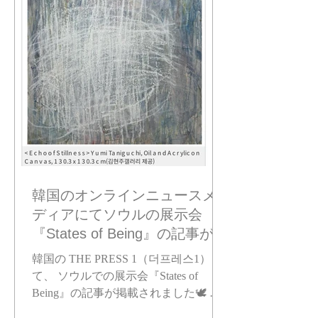
대미술 작가, 유미 다니구치(Yumi
Taniguchi)입니다. 오늘부터 서울 김현주
갤러리에서 전시회 「States of Being」
이 시작됩니다. 🕊️ 이번 전시에서 조각
가 박찬걸 작가님과 함께 전시하게 되어
매우 영광입니다. 🤍 귀한 시간 내어 전
시를 관람해 주신다면 큰 영광으로 생각
하겠습니다. 여러분을 직접 만나
韓国のオンラインニュースメ
ディアにてソウルの展示会
『States of Being』の記事が掲
載されました
韓国の THE PRESS 1（더프레스1） に
て、 ソウルでの展示会『States of
Being』の記事が掲載されました🕊️ 哲
学や “無垢な衝動” をテーマにした私の