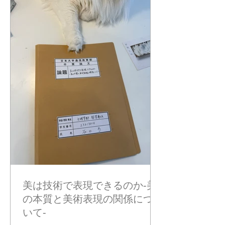
て、考え続けています。 ふたりは、
私を癒してくれる存在であることも確
かですが、 それ以上に、 私の研究
（冒険）を共に旅する同行者です。 今
後また登場することもあるかもしれま
せん。 その時はぜひ、私とともにその
成長を見守っていただけたら嬉しいで
す。 2026.02.22
美は技術で表現できるのか-美
の本質と美術表現の関係につ
いて-