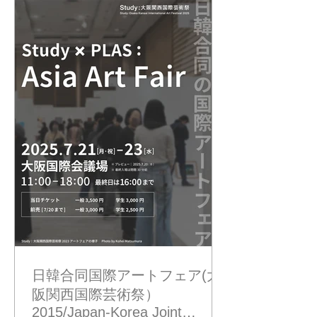
非、ご覧いただけたら嬉しいです！ ど
うぞよろしくお願いします。 ーーー
OSAKA ART MARKET 2025 阪急うめ
だ本店9階 祝祭広場 2025年10月22日
(水)～10月27日(月) 10:00～20:00（※最
終日は17:00終了） 入場無料 展示場
所：ブースNo.５ （スターバックスの
前です） 在廊予定 25日（土）夜〜 26
日（日）27日（月） ※変更の可能性あ
ります。必要な場合はご連絡ください
ませ。 https://osaka-art-
market.com/#overview
日韓合同国際アートフェア(大
阪関西国際芸術祭）
2015/Japan-Korea Joint