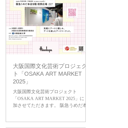
術】 谷口号（tantan） 【ダンス】 山井
絵里奈 永堀唯（牧阿佐美バレヱ団）ペ
ニー・ にいな（徳永由貴バレエスクー
ル） 川村、上原て華、井上和奏、山本
花、紺野百花、島本珠希 (Allee Ballet
Studio) 【曲目】 ラヴェル：ラ・ヴァル
ス （2台ピアノ） フロロフ：ポーギー
と ベスの主題による幻想曲 他 ☆お申
し込みは画像QRコード、または、私
からも取り置きいた
大阪国際文化芸術プロジェク
ト「OSAKA ART MARKET
2025」
大阪国際文化芸術プロジェクト
「OSAKA ART MARKET 2025」に 参
加させてただきます。 阪急うめだ本店
にポップなアートが大集合！ 私の作品
は少し毛色が違いますが、 端の方で密
かに（堂々と）展示しているので 是