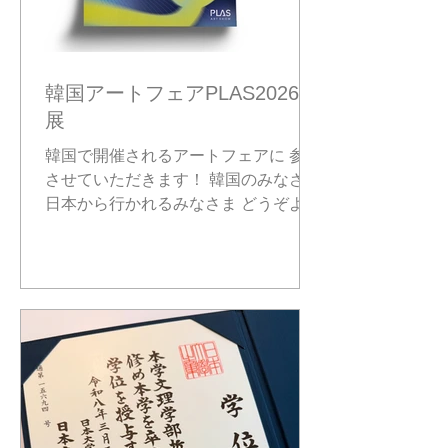
韓国アートフェアPLAS2026出
展
韓国で開催されるアートフェアに 参加
させていただきます！ 韓国のみなさま
日本から行かれるみなさま どうぞよろ
しくお願いします。 ーーーーー 以
下、ギャラリーより Tantan (Yumi
Taniguchi / @gogo.tantan) expresses a
liberating honesty through line and
movement. Her background in philosophy
translates into an urge to create and
communicate, allowing instinct to guide an
unfiltered “oozing out” of emotion. A sense
of oneness that emerges through repetition
distinguishes her practice as an inverted