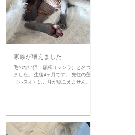
家族が増えました
毛のない猫、森羅（シンラ）と名づけ
ました。 生後4ヶ月です。 先住の蓮ヲ
（ハスオ）は、耳が聴こえません。 い
わゆる“言葉”を介さずに世界を生きて
います。 森羅（シンラ）は、毛で飾ら
れていません。 一般的な“綺麗さ”に寄
らない姿をしています。 私は作品の中
で「存在そのもの」を研究対象として
制作しています。 “言葉”や“他者の基
準による美”に依存しない存在につい