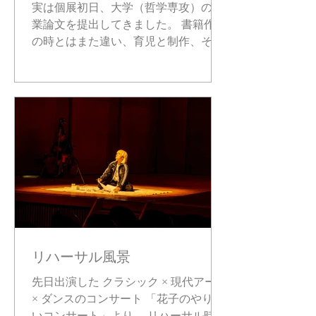
実は個展初日、大学（哲学専攻）の卒
業論文を提出してきました。 書籍作り
の時とはまた違い、育児と制作、そし
て通学しながら履修を重ねて考察して
きたため、提出までに5年を要しまし
た。 本論では、「美は技術で表現でき
るのか」という問いを軸に、美の本質
と美術表現の関係について論じていま
す。 私は美大出身ではないがゆえに、
感覚や経験だけで語る立場に、どこか
不自由さを感じていました。 制作に関
しては、理論や歴史を通過する必要は
ないと思います。 ただ、真実を述べた
いからこそ、偉そうなことを言うので
あれば、本名を名乗ることも含めてフ
リハーサル風景
ェアに挑戦したい。 「立場の違いを言
い訳にしたくない」という活動体制
先日出演した クラシック × 現代アート
は、結果として私を自由にしました。
× ダンスのコンサート 「花子のやりた
異業種からの参入であることの免罪符
いコンサート」より、 リハーサル時の