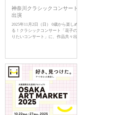
神奈川クラシックコンサート
出演
2025年11月2日（日） 0歳から楽しめ
る！クラシックコンサート「花子のや
りたいコンサート」に、作品共々出演
させていただきます。 大人も子供も楽
しめる、本格的なクラシックコンサー
トです。 音と色と動きが重なる、やさ
しく刺激的な午後。 観て、聴いて、感
じるステージに是非遊びに来てくださ
いね！ 2025年11月2日（日） 花子のや
りたいコンサート 【場所】 社のホー
ルはしもと 「相模原駅」より徒歩1分
ミウィ橋本7階 【時間】 14時30分 開場
15 時00分 開演 【演奏】 桑原花子（ピ
アノ） ＠hanakong0824 櫻木枝里子（ピ
アノ）高橋宗芳（ヴァイオリン） 【美