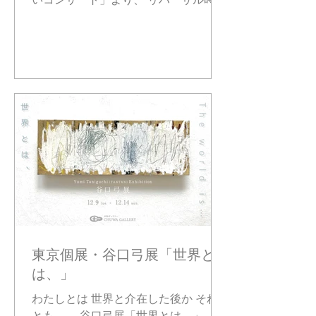
はありがたくいただきながらも、その
写真をいただきました。 光と音に包ま
チケットでは行けない場所へ行きたい
れながら描く時間は、 ほんの一瞬なの
自分に対して、 自分の出来得る中で、
に、ずっと心に残っています。 本番の
最も厳しい地点から向き合うための試
動画も公開できる予定です。 ぜひお楽
みでした。 西洋美学・東洋思想・近代
しみに🕊️ #クラシックコンサート #現
哲学・20世紀以降の美術表現を横断し
代アート #パフォーマンスアート #ス
ながら、 制作行為そのものを、思考の
テージアート #舞台芸術 #表現者 #ライ
対象として扱っています。 絵と違い、
ブアート #出演
「言葉ではない」とい
東京個展・谷口弓展「世界と
は、」
わたしとは 世界と介在した後か それ
とも—— 谷口弓展「世界とは、」