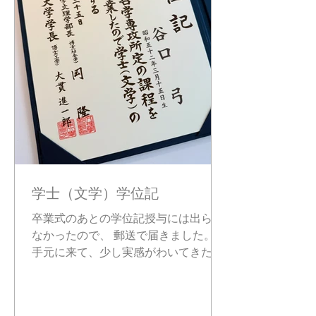
process in which recognition is evoked
through the work itself
学士（文学）学位記
卒業式のあとの学位記授与には出られ
なかったので、 郵送で届きました。
手元に来て、少し実感がわいてきた。
嬉しい。 #contemporaryart #philosophy
#nonverbalart #artandphilosophy