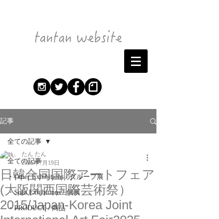
記事
全ての記事
たん たん
全ての記事
2025年7月19日
日韓合同国際アートフェア
・Other Exhibitions / グループ展
(大阪関西国際芸術祭）
・Solo Exhibitions / 個展
2015/Japan-Korea Joint
・PRODUCT / 商品