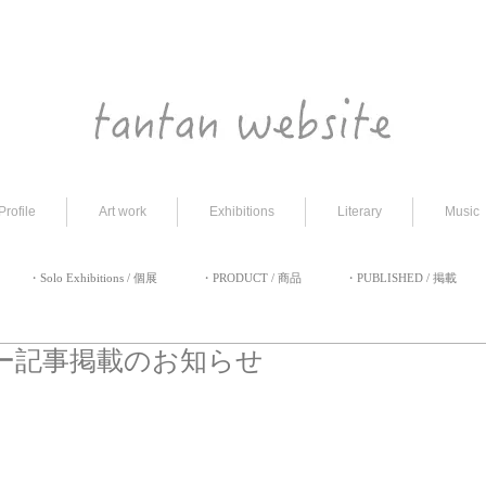
Profile
Art work
Exhibitions
Literary
Music
・Solo Exhibitions / 個展
・PRODUCT / 商品
・PUBLISHED / 掲載
ー記事掲載のお知らせ
過去のブログ
・EVENT / イベント
・ART Fair / アートフェア
・APPEAR 