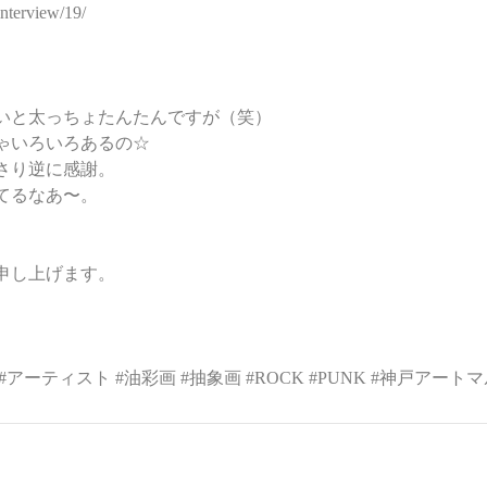
interview/19/
いと太っちょたんたんですが（笑）
ゃいろいろあるの☆
さり逆に感謝。
てるなあ〜。
申し上げます。
#アーティスト
#油彩画
#抽象画
#ROCK
#PUNK
#神戸アートマ