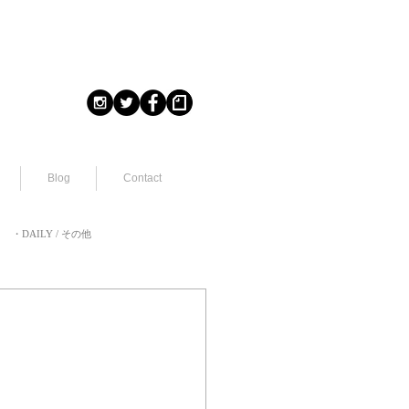
Blog
Contact
・DAILY / その他
/ 出演
art work / 作品画像2021〜