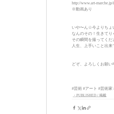
http://www.art-marche.jp/
※動画あり
いや〜ん☆今よりちょ
なんのその！生きてり
その瞬間を撮ってくだ
人生、上手いこと出来
どぞ、よろしくお願い
#芸術
#アート
#芸術家
・PUBLISHED / 掲載