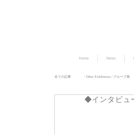
Home
News
全ての記事
・Other Exhibitions / グループ展
◆インタビュ
・BAND / バンド
・PAST BLOG / 