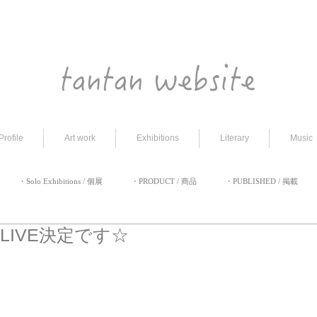
Profile
Art work
Exhibitions
Literary
Music
・Solo Exhibitions / 個展
・PRODUCT / 商品
・PUBLISHED / 掲載
初LIVE決定です☆
過去のブログ
・EVENT / イベント
・ART Fair / アートフェア
・APPEAR 