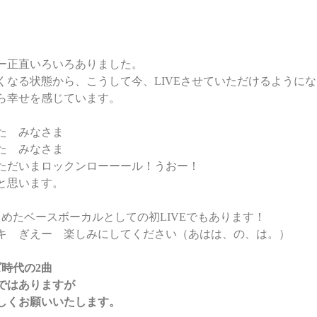
ねー正直いろいろありました。
くなる状態から、こうして今、LIVEさせていただけるように
ら幸せを感じています。
た　みなさま
た　みなさま
ただいまロックンローーール！うおー！
と思います。
めたベースボーカルとしての初LIVEでもあります！
キ　ぎえー　楽しみにしてください（あはは、の、は。）
時代の2曲
ではありますが
しくお願いいたします。