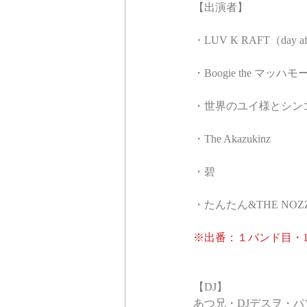
【出演者】
・LUV K RAFT（day a
・Boogie the 
・世界のユイ様とシンゴ☆スタ
・The Akazukinz
・碧
・たんたん&THE NOZZ
※出番：１バンド目・
【DJ】
あつ兄・DJデスヲ・パソ