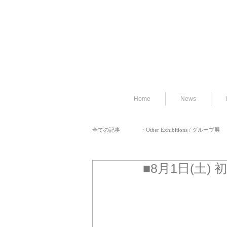
Home
News
全ての記事
・Other Exhibitions / グループ展
■8月1日(土) 
・BAND / バンド
・PAST BLOG / 