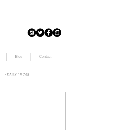
Blog
Contact
・DAILY / その他
/ 出演
art work / 作品画像2021〜