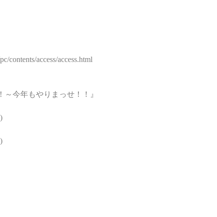
pc/contents/access/access.html 
！～今年もやりまっせ！！』
)
)