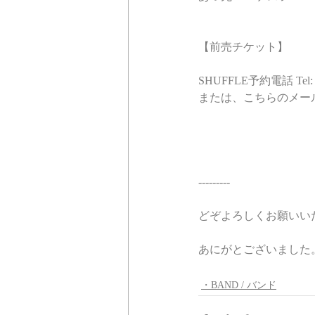
【前売チケット】
SHUFFLE予約電話 Tel: 0
または、
こちら
のメー
---------
どぞよろしくお願いい
あにがとございました
・BAND / バンド