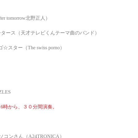
fter tomorrow北野正人）
マッハモータース（天才テレビくんテーマ曲のバンド）
ー（The swiss porno）
LES 
16時から、３０分間演奏。
コンさん（A24TRONICA）