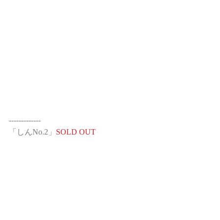
-------------
「しんNo.2」
SOLD OUT