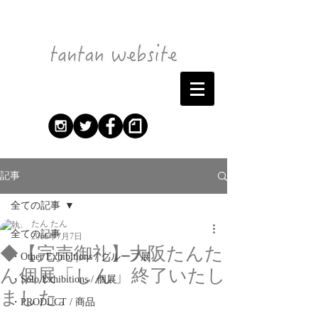
記事
全ての記事
たん たん
全ての記事
2016年7月7日
◆【完売御礼】大阪たんた
・Other Exhibitions / グループ展
ん個展「しん」終了いたし
・Solo Exhibitions / 個展
ました。
・PRODUCT / 商品